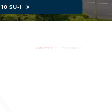
10 SU-I
Automoció
Tallers MAFER