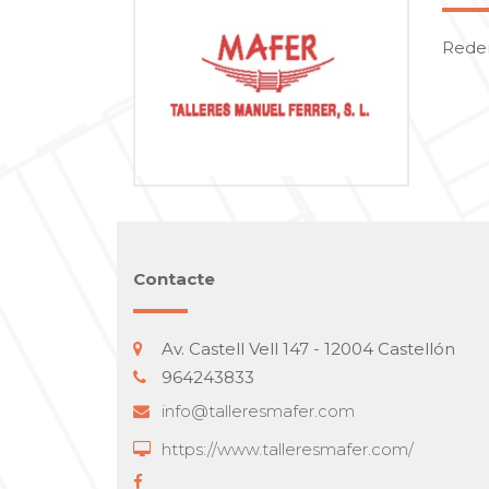
Reder
Contacte
Av. Castell Vell 147 - 12004 Castellón
964243833
info@talleresmafer.com
https://www.talleresmafer.com/